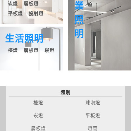
業
崁燈
層板燈
燈
平板燈
投射燈
照
明
生活照明
檯燈
層板燈
崁燈
類別
檯燈
球泡燈
崁燈
平板燈
層板燈
燈管