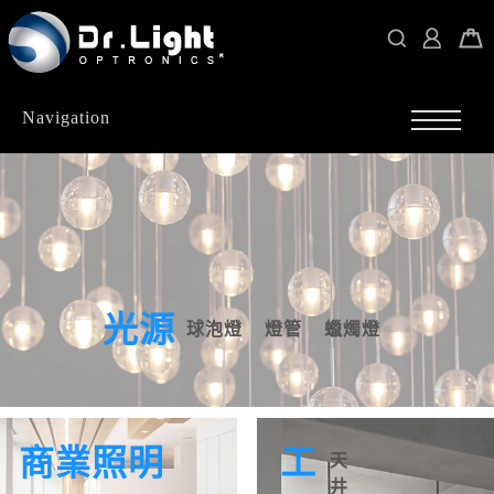
Navigation
光源
球泡燈
燈管
蠟燭燈
商業照明
工
天
井