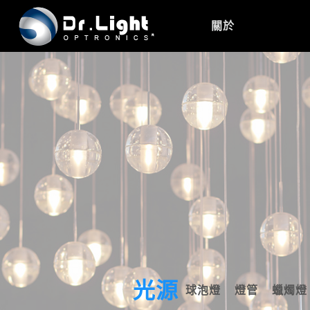
關於
光源
球泡燈
燈管
蠟燭燈