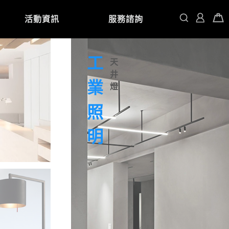
活動資訊
服務諮詢
工
天
井
業
燈
燈
照
明